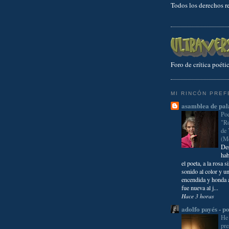
Todos los derechos r
Foro de crítica poétic
MI RINCÓN PREF
asamblea de pal
Poe
"Ro
de
(M
Des
hab
el poeta, a la rosa s
sonido al color y 
encendida y honda a
fue nueva al j...
Hace 3 horas
adolfo payés - 
He 
pre