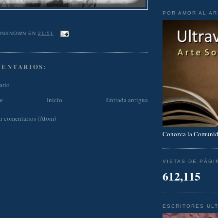
POR AMOR AL A
UNKNOWN
EN
21:51
MENTARIOS:
ario
te
Inicio
Entrada antigua
r comentarios (Atom)
Conozca la Comunid
VISTAS DE PÁGI
612,115
ESCRITORES UL