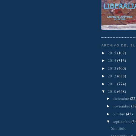
ARCHIVO DEL B
2015
(107)
►
2014
(313)
►
2013
(400)
►
2012
(688)
►
2011
(774)
►
2010
(648)
▼
diciembre
(82
►
noviembre
(5
►
octubre
(42)
►
septiembre
(3
▼
Sin título
FOTONES DE