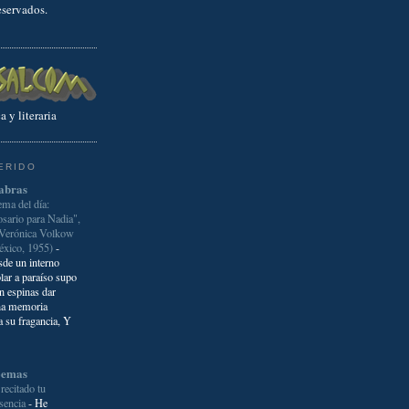
eservados.
a y literaria
ERIDO
abras
ma del día:
sario para Nadia",
 Verónica Volkow
éxico, 1955)
-
de un interno
lar a paraíso supo
in espinas dar
una memoria
 su fragancia, Y
poemas
recitado tu
sencia
-
He