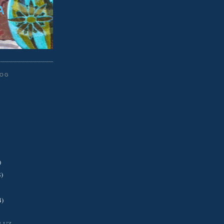
LOG
)
8)
4)
 LUZ