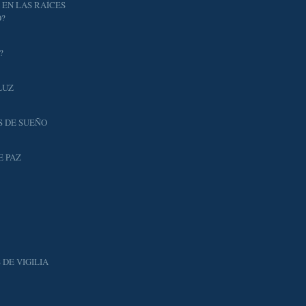
 EN LAS RAÍCES
O?
?
LUZ
S DE SUEÑO
E PAZ
DE VIGILIA