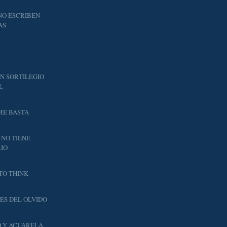
NO ESCRIBEN
AS
Í
N SORTILEGIO
L
ME BASTA
 NO TIENE
IO
TO THINK
ES DEL OLVIDO
 Y ACUARELA