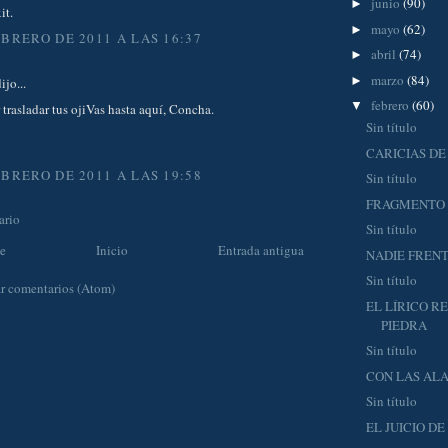
junio
(90)
►
it.
mayo
(62)
►
EBRERO DE 2011 A LAS 16:37
abril
(74)
►
marzo
(84)
►
ijo...
febrero
(60)
▼
 trasladar tus ojiVas hasta aquí, Concha.
Sin título
CARICIAS D
EBRERO DE 2011 A LAS 19:58
Sin título
FRAGMENTO 
ario
Sin título
te
Inicio
Entrada antigua
NADIE FRENT
Sin título
r comentarios (Atom)
EL LÍRICO R
PIEDRA
Sin título
CON LAS ALA
Sin título
EL JUICIO D