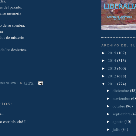
cha,
es del pasado,
 a su memoria
o de su sombra,
na
dos de misterio
ARCHIVO DEL B
de los desiertos.
2015
(107)
►
2014
(313)
►
2013
(400)
►
2012
(688)
►
2011
(774)
UNKNOWN
EN
19:25
▼
diciembre
(58
►
noviembre
(6
►
IOS:
octubre
(96)
►
...
septiembre
(4
►
agosto
(40)
 escribís, ché !!!
►
julio
(34)
►