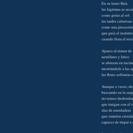
En su lento fluir,
las lágrimas se sec
como gotas al sol
las tardes calurosas
como una procesió
que guía el instinto
cuando llora el rocí
Ajenos al rumor de l
nenúfares y lirios
se abrazan en racim
mostrándole a las a
las flores solitarias
Aunque a veces, de
buscando en la seq
inviernos desborda
que traigan con el 
alas de enredadera
que simulen cristal
capaces de trepar a