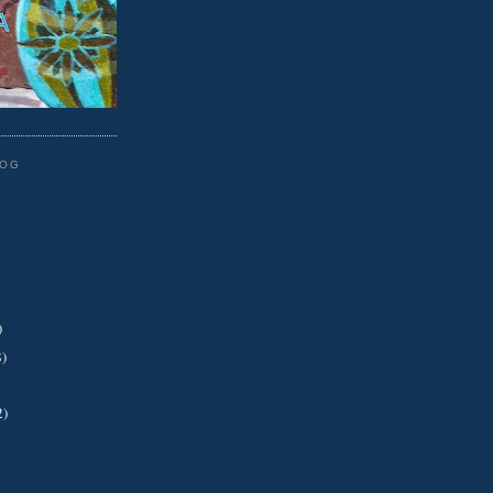
LOG
)
8)
2)