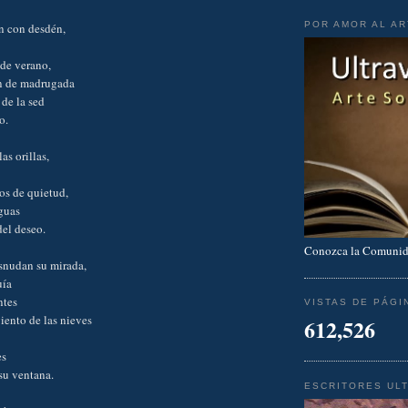
POR AMOR AL A
an con desdén,
 de verano,
n de madrugada
 de la sed
o.
as orillas,
os de quietud,
guas
 del deseo.
Conozca la Comunid
snudan su mirada,
uía
ntes
VISTAS DE PÁGI
viento de las nieves
612,526
es
 su ventana.
ESCRITORES UL