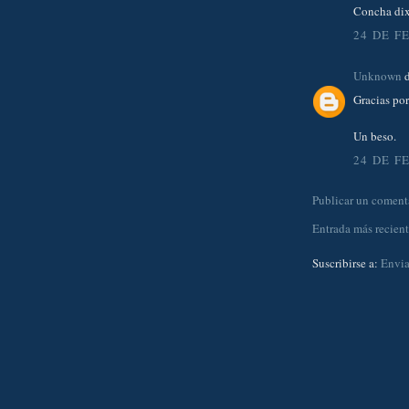
Concha dix
24 DE F
Unknown
d
Gracias por
Un beso.
24 DE F
Publicar un coment
Entrada más recien
Suscribirse a:
Envia