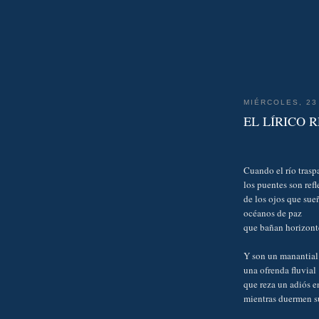
MIÉRCOLES, 23
EL LÍRICO 
Cuando el río traspa
los puentes son refl
de los ojos que sue
océanos de paz
que bañan horizont
Y son un manantial
una ofrenda fluvial
que reza un adiós en
mientras duermen s